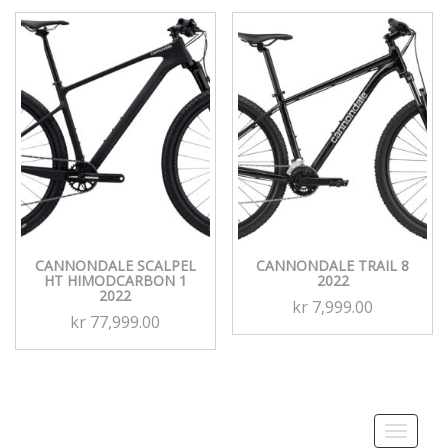
CANNONDALE SCALPEL
CANNONDALE TRAIL 8
HT HIMODCARBON 1
2022
2022
kr
7,999.00
kr
77,999.00
Toggle