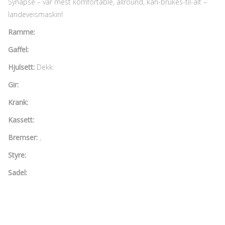
Synapse – vår mest komfortable, allround, kan-brukes-til-alt –
landeveismaskin!
Ramme:
Gaffel:
Hjulsett:
Dekk:
Gir:
Krank:
Kassett:
Bremser:
,
Styre:
Sadel: