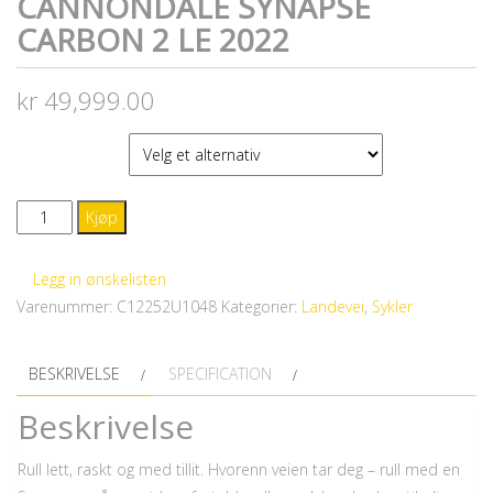
CANNONDALE SYNAPSE
CARBON 2 LE 2022
kr
49,999.00
STØRRELSE
CANNONDALE
Kjøp
Synapse
Carbon
Legg in ønskelisten
2
Varenummer:
C12252U1048
Kategorier:
Landevei
,
Sykler
LE
2022
BESKRIVELSE
SPECIFICATION
antall
Beskrivelse
Rull lett, raskt og med tillit. Hvorenn veien tar deg – rull med en