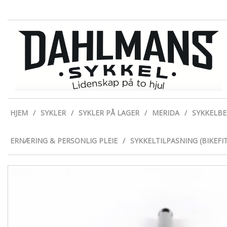
HJEM
SYKLER
SYKLER PÅ LAGER
MERIDA
SYKKELB
ERNÆRING & PERSONLIG PLEIE
SYKKELTILPASNING (BIKEFIT