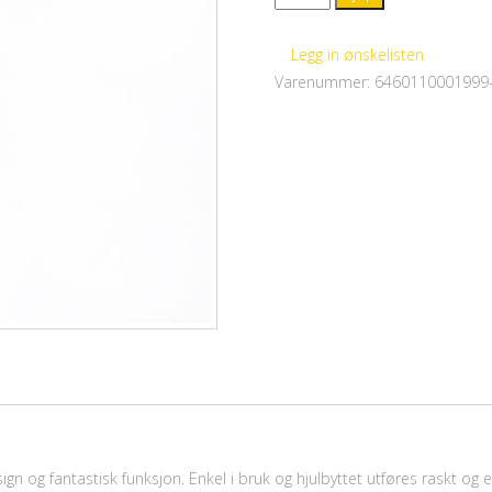
AXLE,
BAKAKSLING,
Legg in ønskelisten
12
Varenummer:
6460110001999
X
142
MM
antall
gn og fantastisk funksjon. Enkel i bruk og hjulbyttet utføres raskt og e