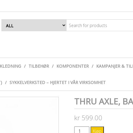
EKLEDNING
TILBEHØR
KOMPONENTER
KAMPANJER & TI
)
SYKKELVERKSTED – HJERTET I VÅR VIRKSOMHET
THRU AXLE, BA
kr
599.00
THRU
Kjøp