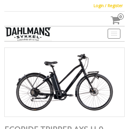
Login / Register
0
Toggle
navigati