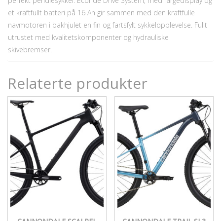
perfekt pendlesykkel. Ecoride Drive System, med fargedisplay og
et kraftfullt batteri på 16 Ah gir sammen med den kraftfulle
navmotoren i bakhjulet en fin og fartsfylt sykkelopplevelse. Fullt
utrustet med kvalitetskomponenter og hydrauliske
skivebremser.
Relaterte produkter