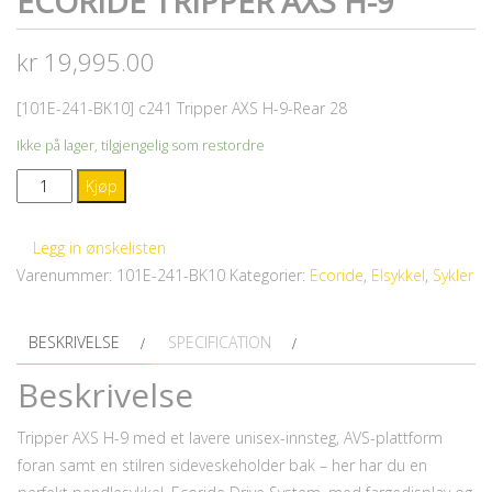
ECORIDE TRIPPER AXS H-9
kr
19,995.00
[101E-241-BK10] c241 Tripper AXS H-9-Rear 28
Ikke på lager, tilgjengelig som restordre
Ecoride
Kjøp
Tripper
AXS
Legg in ønskelisten
H-
Varenummer:
101E-241-BK10
Kategorier:
Ecoride
,
Elsykkel
,
Sykler
9
antall
BESKRIVELSE
SPECIFICATION
Beskrivelse
Tripper AXS H-9 med et lavere unisex-innsteg, AVS-plattform
foran samt en stilren sideveskeholder bak – her har du en