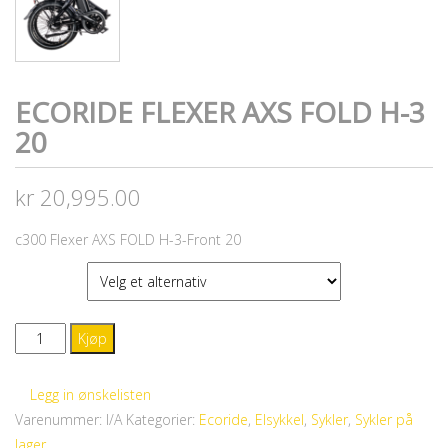
ECORIDE FLEXER AXS FOLD H-3
20
kr
20,995.00
c300 Flexer AXS FOLD H-3-Front 20
FARGE
Ecoride
Kjøp
Flexer
AXS
Legg in ønskelisten
FOLD
Varenummer:
I/A
Kategorier:
Ecoride
,
Elsykkel
,
Sykler
,
Sykler på
H-
lager