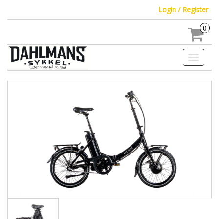
Login / Register
0
Toggle
navigati