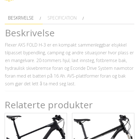
3
20
BESKRIVELSE
SPECIFICATION
antall
Beskrivelse
Flexer AXS FOLD H-3 er en kompakt sammenleggbar elsykkel
tilpasset bypendling, camping og andre situasjoner hvor plass er
en mangelvare. 20-tommers hjul, lavt innsteg, fotbremse bak,
hydraulisk skivebremse foran og Ecoride Drive System navmotor
foran med et batteri på 16 Ah. AVS-plattformer foran og bak
som gjør det lett å ta med seg last.
Relaterte produkter