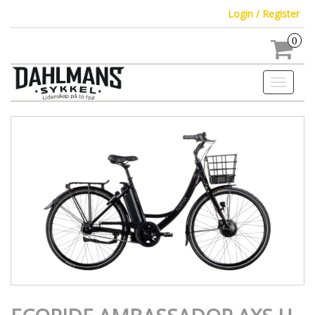
Login / Register
0
Toggle
navigati