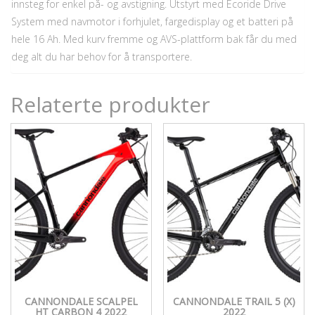
innsteg for enkel på- og avstigning. Utstyrt med Ecoride Drive
System med navmotor i forhjulet, fargedisplay og et batteri på
hele 16 Ah. Med kurv fremme og AVS-plattform bak får du med
deg alt du har behov for å transportere.
Relaterte produkter
CANNONDALE SCALPEL
CANNONDALE TRAIL 5 (X)
HT CARBON 4 2022
2022