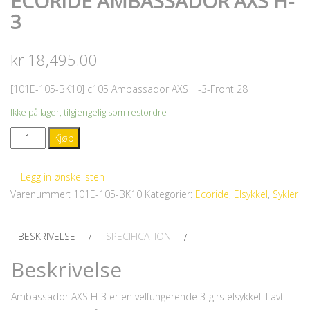
ECORIDE AMBASSADOR AXS H-
3
kr
18,495.00
[101E-105-BK10] c105 Ambassador AXS H-3-Front 28
Ikke på lager, tilgjengelig som restordre
Ecoride
Kjøp
Ambassador
AXS
Legg in ønskelisten
H-
Varenummer:
101E-105-BK10
Kategorier:
Ecoride
,
Elsykkel
,
Sykler
3
antall
BESKRIVELSE
SPECIFICATION
Beskrivelse
Ambassador AXS H-3 er en velfungerende 3-girs elsykkel. Lavt