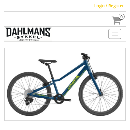
Login / Register
0
Toggle
navigati